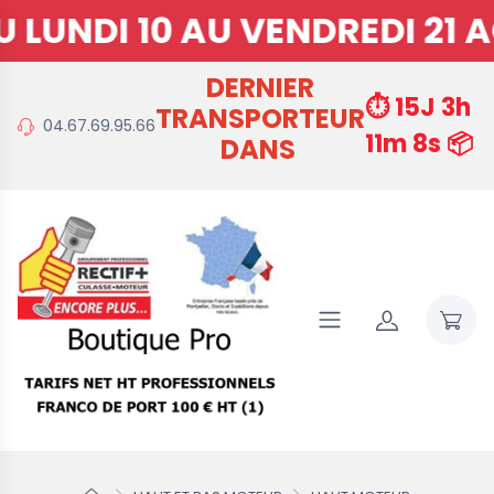
LUNDI 10 AU VENDREDI 21 A
DERNIER
⏱️ 15J 3h
TRANSPORTEUR
04.67.69.95.66
11m 7s 📦
DANS