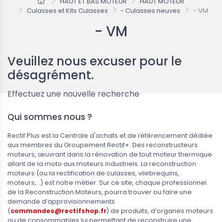
HAUT ET BAS MOTEUR
HAUT MOTEUR
Culasses et Kits Culasses
- Culasses neuves
- VM
- VM
eau
Nouveau
COMMANDE, commandes@rectifshop.fr
Veuillez nous excuser pour le
désagrément.
Effectuez une nouvelle recherche
Qui sommes nous ?
Rectif Plus est la Centrale d'achats et de référencement dédiée
aux membres du Groupement Rectif+. Des reconstructeurs
moteurs, œuvrant dans la rénovation de tout moteur thermique
allant de la moto aux moteurs industriels. La reconstruction
Accueil
moteurs (ou la rectification de culasses, vilebrequins,
 4 PISTONS YENMAK PSA
LOT DE 8 CULBUTEURS EUROCAMS
moteurs,...) est notre métier. Sur ce site, chaque professionnel
mm 8FP 1.4 EP3
NET HT VAG 1.6 / 6.0 TDI
059109417
de la Reconstruction Moteurs, pourra trouver ou faire une
demande d’approvisionnements
OMMANDE,
(
commandes@rectifshop.fr
) de produits, d’organes moteurs
des@rectifshop.fr
ou de consommables lui permettant de reconstruire une