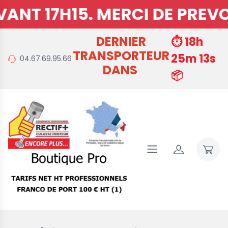
I DE PREVOIR 15MNS DE PRE
DERNIER
⏱️ 18h
TRANSPORTEUR
25m 11s
04.67.69.95.66
DANS
📦