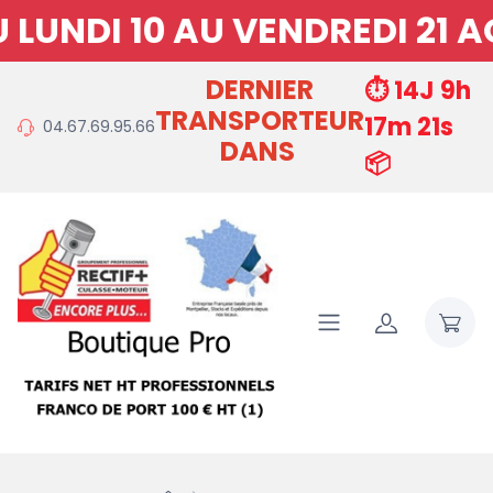
UNDI 10 AU VENDREDI 21 A
DERNIER
⏱️ 14J 9h
TRANSPORTEUR
17m 21s
04.67.69.95.66
DANS
📦