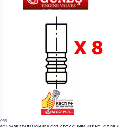
OPEL
SOUPAPE ADMISSION EP6 CDT CDTX GUNES NET HT LOT DE 8