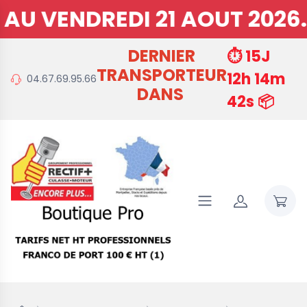
NDREDI 21 AOUT 2026. REPR
DERNIER
⏱️ 15J
TRANSPORTEUR
12h 14m
04.67.69.95.66
DANS
40s 📦