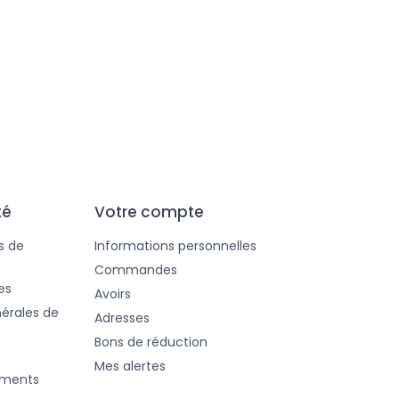
157,50 €
140,00 €
té
Votre compte
s de
Informations personnelles
Commandes
es
Avoirs
érales de
Adresses
Bons de réduction
Mes alertes
ements