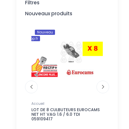
Filtres
Nouveaux produits
Nouveau
Nouveau
andes@rectifshop.fr
Accueil
Accueil
UNES
LOT DE 8 CULBUTEURS EUROCAMS
LOT DE 4 
 / 1.6 / 3.0
NET HT VAG 1.6 / 6.0 TDI
MM LR JA
059109417
EQUIV LR0