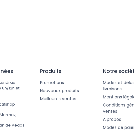
140,00 €
nnées
Produits
Notre socié
Promotions
Modes et délai
Lundi au
 8h/12h et
livraisons
Nouveaux produits
Mentions légal
Meilleures ventes
ctifshop
Conditions gén
ventes
 Mermoz,
A propos
ean de Védas
Modes de pai