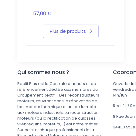
op.fr
57,00 €
399,00 €
Plus de produits
Qui sommes nous ?
Coordo
Rectif Plus est la Centrale d'achats et de
Ouverts du 
référencement dédiée aux membres du
vendredi de
Groupement Rectif+. Des reconstructeurs
14h/18h
moteurs, œuvrant dans la rénovation de
Rectif+ / Re
tout moteur thermique allant de la moto
aux moteurs industriels. La reconstruction
8 Rue Jean
moteurs (ou la rectification de culasses,
vilebrequins, moteurs,...) est notre métier.
34430 St J
Sur ce site, chaque professionnel de la
Reconstruction Moteurs, pourra trouver ou