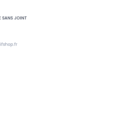
E SANS JOINT
Nouveau
Nouveau
fshop.fr
Accueil
Accueil
LOT DE 4 PRECHAMBRE STD ADAP.
LOT DE 4 PRECHAMBRE ST
SOFIM 2.8 TD NET HT
CITROEN D5JT NET HT