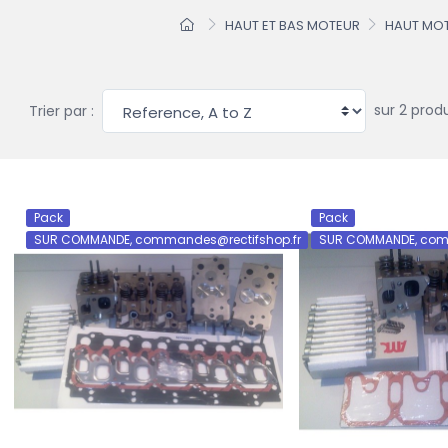
HAUT ET BAS MOTEUR
HAUT MO
sur 2 produ
Trier par :
Pack
Pack
SUR COMMANDE, commandes@rectifshop.fr
SUR COMMANDE, com