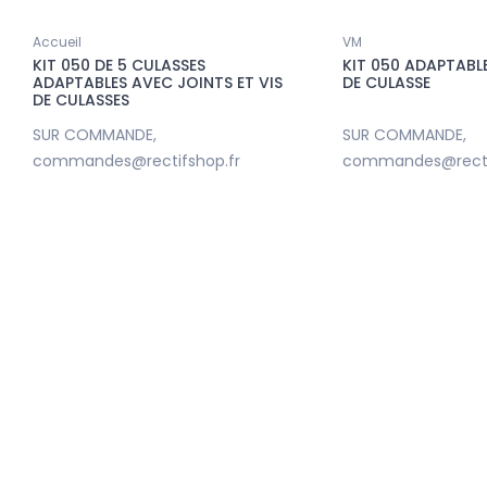
Accueil
VM
KIT 050 DE 5 CULASSES
KIT 050 ADAPTABL
ADAPTABLES AVEC JOINTS ET VIS
DE CULASSE
DE CULASSES
Nouveau
SUR COMMANDE,
SUR COMMANDE,
commandes@rectifshop.fr
commandes@recti
Accueil
PISTONS ADAP. EN +0.50
LOT DE 4 PRECHAMBRE STD ADAP.
GUAR 204DTA NET HT
PSA XUD7 NET HT
73817