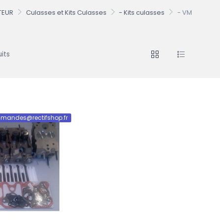
TEUR
Culasses et Kits Culasses
- Kits culasses
- VM
its
mandes@rectifshop.fr