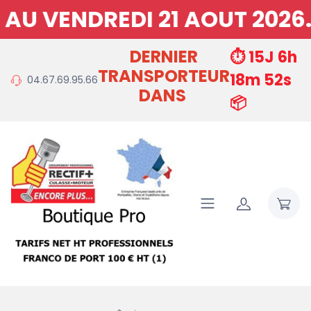
VENDREDI 21 AOUT 2026. RE
DERNIER
⏱️ 15J 6h
TRANSPORTEUR
18m 51s
04.67.69.95.66
DANS
📦