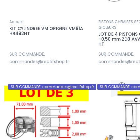
Accueil
PISTONS CHEMISES S
GICLEURS
KIT CYLINDREE VM ORIGINE VM81A
HR492HT
LOT DE 4 PISTONS
+0.50 mm ZD3 AV
HT
SUR COMMANDE,
SUR COMMANDE,
commandes@rectifshop.fr
commandes@recti
SUR COMMANDE, commandes@rectifshop.fr
SUR COMMANDE, com