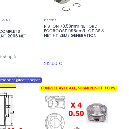
EGMENTS
Pistons
PISTON +0.50mm NE FORD
ECOBOOST 998cm3 LOT DE 3
 COMPLETS
NET HT 2EME GENERATION
ANT 2006 NET
fshop.fr
212,50 €
mandes@rectifshop.fr