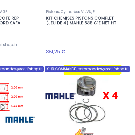
NAGE
Pistons, Cylindrées VL, VU, PL
COTE REP
KIT CHEMISES PISTONS COMPLET
FORD SAFA
(JEU DE 4) MAHLE 688 C1E NET HT
Nouveau
Nouveau
fshop.fr
381,25 €
mandes@rectifshop.fr
SUR COMMANDE, commandes@rectifshop.fr
Accueil
Accueil
LOT DE 4 PISTONS ADAP. EN +0.50
LOT DE 4 PRECHAMBRE ST
MM LR JAGUAR 204DTA NET HT
PSA XUD7 NET HT
EQUIV LR073817