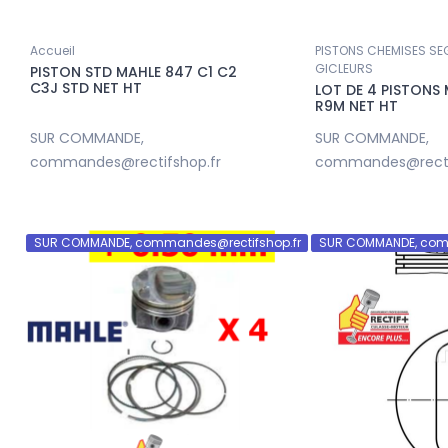
@rectifshop.fr
57,00 €
Accueil
PISTONS CHEMISES S
GICLEURS
PISTON STD MAHLE 847 C1 C2
C3J STD NET HT
LOT DE 4 PISTONS 
R9M NET HT
SUR COMMANDE,
SUR COMMANDE,
commandes@rectifshop.fr
commandes@recti
SUR COMMANDE, commandes@rectifshop.fr
SUR COMMANDE, com