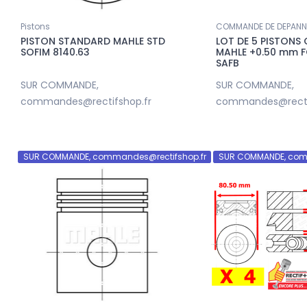
Pistons
COMMANDE DE DEPAN
PISTON STANDARD MAHLE STD
LOT DE 5 PISTONS 
SOFIM 8140.63
MAHLE +0.50 mm 
SAFB
Nouveau
SUR COMMANDE,
SUR COMMANDE,
MANDE, commandes@rectifshop.fr
commandes@rectifshop.fr
commandes@recti
SUR COMMANDE, commandes@rectifshop.fr
SUR COMMANDE, com
Accueil
PISTONS YENMAK PSA
LOT DE 8 CULBUTEURS EUROCAMS
FP 1.4 EP3
NET HT VAG 1.6 / 6.0 TDI
059109417
ANDE,