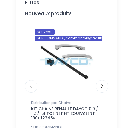
Filtres
Nouveaux produits
Nouveau
Nouveau
SUR COMMANDE, commandes@rectifshop.fr
SUR COM
NTS GICLEURS
Distribution par Chaîne
Pistons
RSEAL JEU
KIT CHAINE RENAULT DAYCO 0.9 /
JEU DE 4 
2.5 NET HT
1.2 / 1.4 TCE NET HT EQUIVALENT
+0.50 mm 8
130C12345R
SUR COMMANDE,
SUR COMM