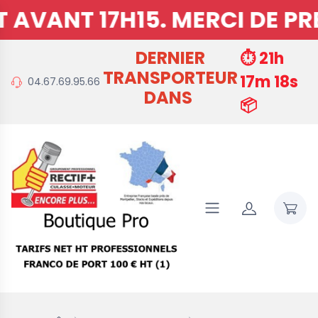
RCI DE PREVOIR 15MNS DE P
DERNIER
⏱️ 21h
TRANSPORTEUR
17m 17s
04.67.69.95.66
DANS
📦