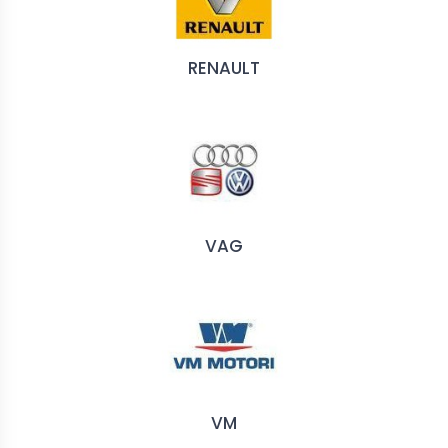
RENAULT
VAG
VM