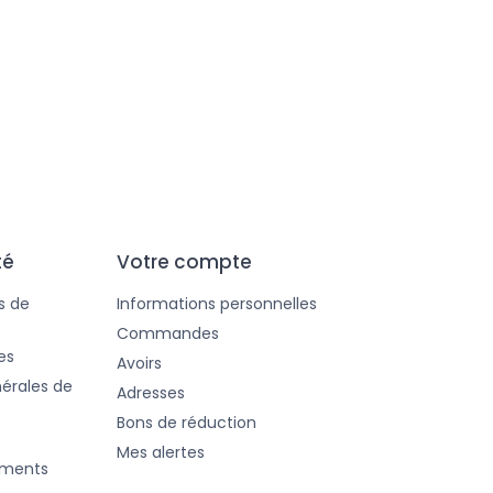
399,00 €
140,00 €
té
Votre compte
s de
Informations personnelles
Commandes
es
Avoirs
érales de
Adresses
Bons de réduction
Mes alertes
ements