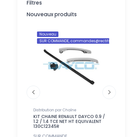
Filtres
Nouveaux produits
Nouveau
Nouveau
SUR COMMANDE, commandes@rectifshop.fr
SUR COM
NTS GICLEURS
Distribution par Chaîne
Pistons
RSEAL JEU
KIT CHAINE RENAULT DAYCO 0.9 /
JEU DE 4 
2.5 NET HT
1.2 / 1.4 TCE NET HT EQUIVALENT
+0.50 mm 8
130C12345R
SUR COMMANDE,
SUR COMM