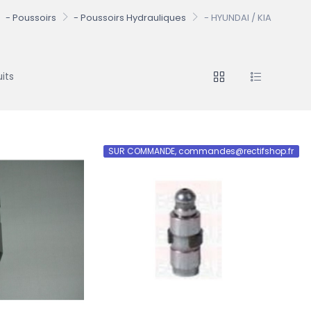
- Poussoirs
- Poussoirs Hydrauliques
- HYUNDAI / KIA
its
SUR COMMANDE, commandes@rectifshop.fr