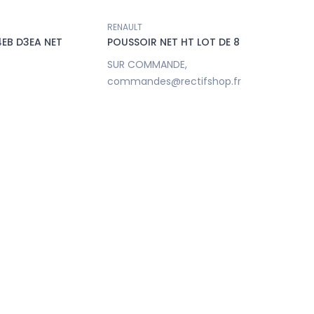
RENAULT
EB D3EA NET
POUSSOIR NET HT LOT DE 8
SUR COMMANDE,
Nouveau
Nouveau
commandes@rectifshop.fr
Accueil
Accueil
LOT DE 4 PISTONS ADAP. EN +0.50
LOT DE 4 PRECHAMBRE ST
MM LR JAGUAR 204DTA NET HT
PSA XUD7 NET HT
EQUIV LR073817