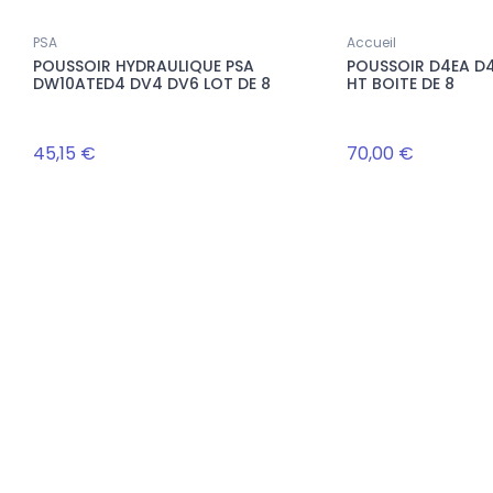
PSA
Accueil
POUSSOIR HYDRAULIQUE PSA
POUSSOIR D4EA D4
DW10ATED4 DV4 DV6 LOT DE 8
HT BOITE DE 8
Nouveau
MANDE, commandes@rectifshop.fr
45,15 €
70,00 €
Accueil
PISTONS YENMAK PSA
LOT DE 8 CULBUTEURS EUROCAMS
FP 1.4 EP3
NET HT VAG 1.6 / 6.0 TDI
059109417
ANDE,