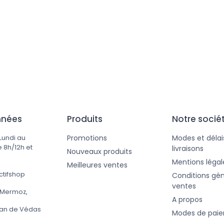
@rectifshop.fr
57,00 €
nnées
Produits
Notre socié
Promotions
Modes et délai
Lundi au
 8h/12h et
livraisons
Nouveaux produits
Mentions légal
Meilleures ventes
ctifshop
Conditions gén
ventes
 Mermoz,
A propos
ean de Védas
Modes de pai