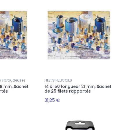
uto Taraudeuses
FILETS HELICOILS
 18 mm, Sachet
14 x 150 longueur 21 mm, Sachet
rtés
de 25 filets rapportés
31,25 €