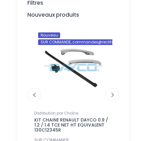
Filtres
Nouveaux produits
Nouveau
Nouveau
SUR COMMANDE, commandes@rectifshop.fr
SUR COM
NTS GICLEURS
Distribution par Chaîne
Pistons
RSEAL JEU
KIT CHAINE RENAULT DAYCO 0.9 /
JEU DE 4 
2.5 NET HT
1.2 / 1.4 TCE NET HT EQUIVALENT
+0.50 mm 8
130C12345R
SUR COMMANDE,
SUR COMM