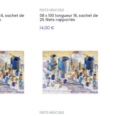
FILETS HELICOILS
14, sachet de
08 x 100 longueur 16, sachet de
s
25 filets rapportés
14,00 €
Nouveau
Nouveau
Accueil
Accueil
LOT DE 4 PISTONS ADAP. EN +0.50
LOT DE 4 PRECHAMBRE ST
MM LR JAGUAR 204DTA NET HT
PSA XUD7 NET HT
EQUIV LR073817
FILETS HELICOILS