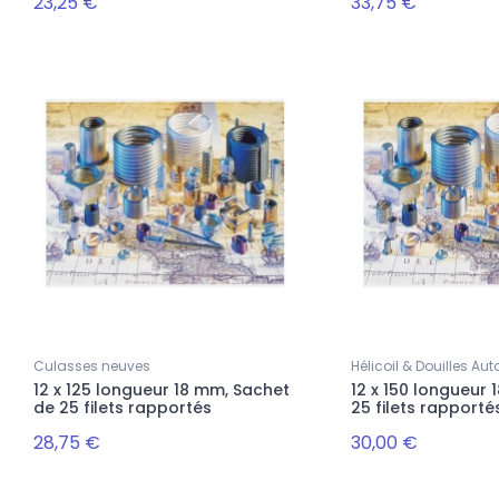
23,25 €
33,75 €
Culasses neuves
Hélicoil & Douilles A
12 x 125 longueur 18 mm, Sachet
12 x 150 longueur 
de 25 filets rapportés
25 filets rapporté
28,75 €
30,00 €