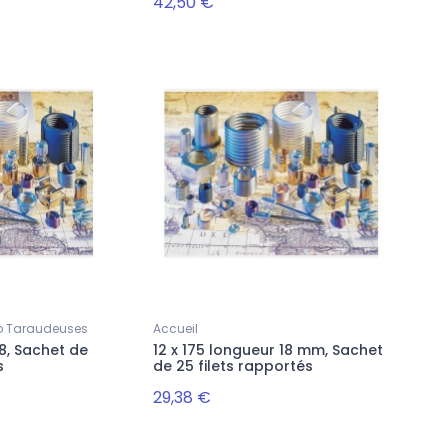
42,50 €
uto Taraudeuses
Accueil
18, Sachet de
12 x 175 longueur 18 mm, Sachet
s
de 25 filets rapportés
29,38 €