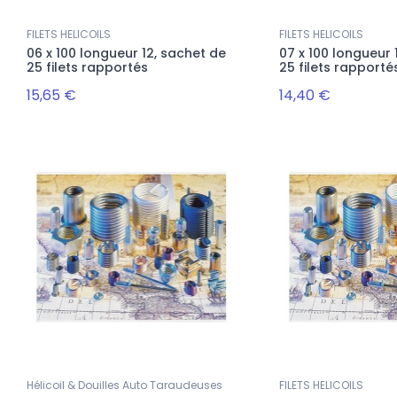
FILETS HELICOILS
FILETS HELICOILS
06 x 100 longueur 12, sachet de
07 x 100 longueur 
25 filets rapportés
25 filets rapporté
15,65 €
14,40 €
Nouveau
MANDE, commandes@rectifshop.fr
Accueil
PISTONS YENMAK PSA
LOT DE 8 CULBUTEURS EUROCAMS
FP 1.4 EP3
NET HT VAG 1.6 / 6.0 TDI
059109417
Hélicoil & Douilles Auto Taraudeuses
FILETS HELICOILS
ANDE,