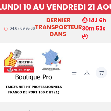
DI 10 AU VENDREDI 21 AOU
DERNIER
⏱️ 14J 6h
TRANSPORTEUR
30m 53s
04.67.69.95.66
DANS
📦