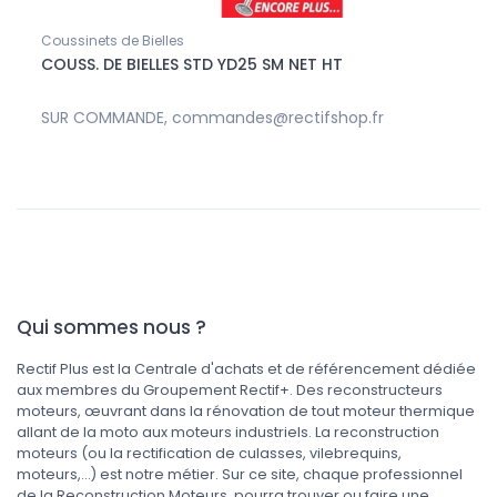
Coussinets de Bielles
Vis d
HT
COUSS. DE BIELLES STD YD25 SM NET HT
YD25
SUR COMMANDE, commandes@rectifshop.fr
32,5
Qui sommes nous ?
Rectif Plus est la Centrale d'achats et de référencement dédiée
aux membres du Groupement Rectif+. Des reconstructeurs
moteurs, œuvrant dans la rénovation de tout moteur thermique
allant de la moto aux moteurs industriels. La reconstruction
moteurs (ou la rectification de culasses, vilebrequins,
moteurs,...) est notre métier. Sur ce site, chaque professionnel
de la Reconstruction Moteurs, pourra trouver ou faire une