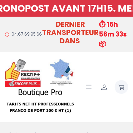
OPOST AVANT 17H15. MERCI 
DERNIER
⏱️ 15h
TRANSPORTEUR
56m 33s
04.67.69.95.66
DANS
📦