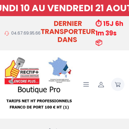
I 10 AU VENDREDI 21 AOUT 
DERNIER
⏱️ 15J 6h
TRANSPORTEUR
1m 39s
04.67.69.95.66
DANS
📦