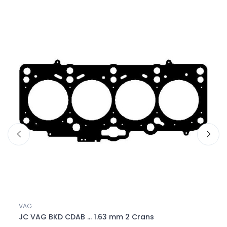
SU
VAG
Accue
JC VAG BKD CDAB ... 1.63 mm 2 Crans
KIT 