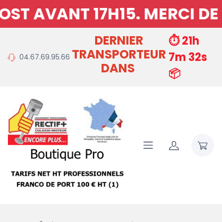
T AVANT 17H15. MERCI DE 
DERNIER
⏱️ 21h
TRANSPORTEUR
7m 31s
04.67.69.95.66
DANS
📦