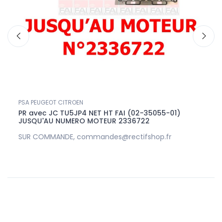
PSA PEUGEOT CITROEN
Vis d
PR avec JC TU5JP4 NET HT FAI (02-35055-01)
TU5J
JUSQU'AU NUMERO MOTEUR 2336722
SUR COMMANDE, commandes@rectifshop.fr
15,0