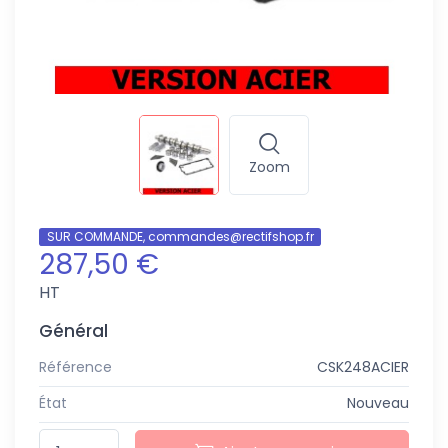
Zoom
SUR COMMANDE, commandes@rectifshop.fr
287,50 €
HT
Général
Référence
CSK248ACIER
État
Nouveau