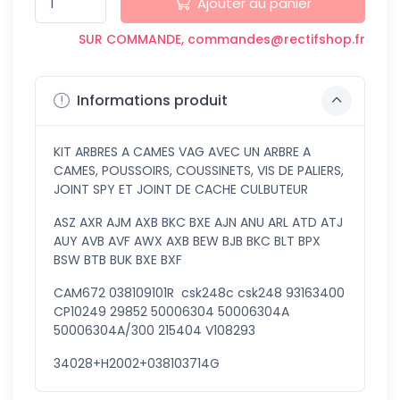
Ajouter au panier
SUR COMMANDE, commandes@rectifshop.fr
Informations produit
KIT ARBRES A CAMES VAG AVEC UN ARBRE A
CAMES, POUSSOIRS, COUSSINETS, VIS DE PALIERS,
JOINT SPY ET JOINT DE CACHE CULBUTEUR
ASZ AXR AJM AXB BKC BXE AJN ANU ARL ATD ATJ
AUY AVB AVF AWX AXB BEW BJB BKC BLT BPX
BSW BTB BUK BXE BXF
CAM672 038109101R csk248c csk248 93163400
CP10249 29852 50006304 50006304A
50006304A/300 215404 V108293
34028+H2002+038103714G