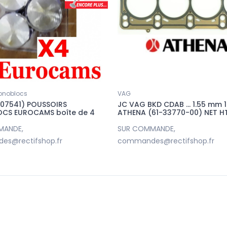
onoblocs
VAG
007541) POUSSOIRS
JC VAG BKD CDAB ... 1.55 mm 
CS EUROCAMS boîte de 4
ATHENA (61-33770-00) NET H
MANDE,
SUR COMMANDE,
s@rectifshop.fr
commandes@rectifshop.fr