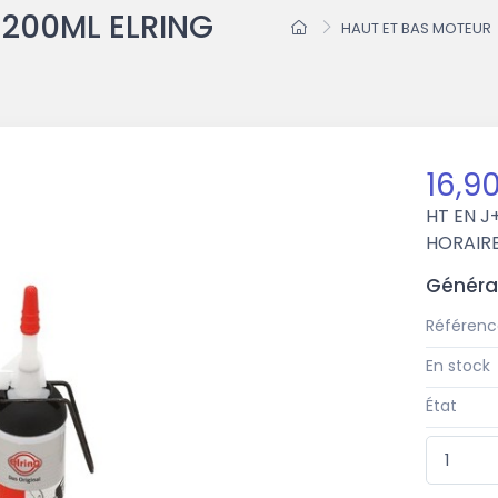
 200ML ELRING
HAUT ET BAS MOTEUR
16,9
HT
EN J
HORAIR
Généra
Référenc
En stock
État