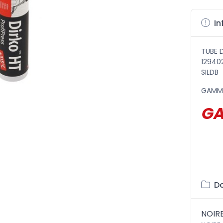
In
TUBE D
129402
SILDB
GAMME
GA
Do
NOIR