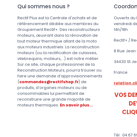
Qui sommes nous ?
Coordo
Rectif Plus est la Centrale d'achats et de
Ouverts du 
référencement dédiée aux membres du
vendredi de
Groupement Rectif+. Des reconstructeurs
14h/18h
moteurs, œuvrant dans la rénovation de
Rectif+ / Re
tout moteur thermique allant de la moto
aux moteurs industriels. La reconstruction
8 Rue Jean
moteurs (ou la rectification de culasses,
vilebrequins, moteurs,...) est notre métier.
34430 St J
Sur ce site, chaque professionnel de la
Reconstruction Moteurs, pourra trouver ou
France
faire une demande d’approvisionnements
(
commandes@rectifshop.fr
) de
relation.c
produits, d’organes moteurs ou de
consommables lui permettant de
VOS DE
reconstruire une grande majorité de
DE
moteurs thermiques.
En savoir plus...
CLIQ
Tél : 04.67.