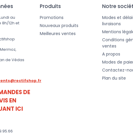
nnées
Produits
Notre socié
Promotions
Modes et délai
Lundi au
 8h/12h et
livraisons
Nouveaux produits
Mentions légal
Meilleures ventes
ctifshop
Conditions gén
ventes
 Mermoz,
A propos
ean de Védas
Modes de pai
Contactez-no
Plan du site
lients@rectifshop.fr
MANDES DE
VIS EN
UANT ICI
69.95.66