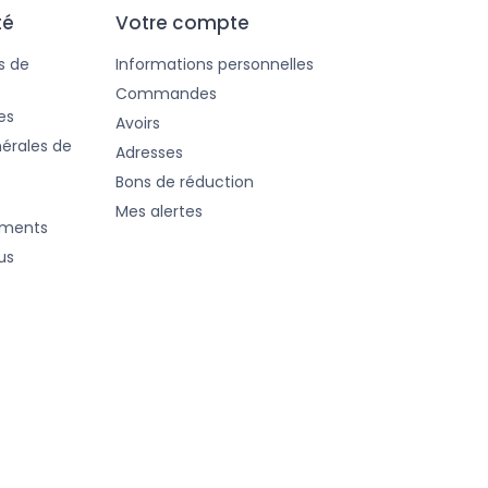
té
Votre compte
s de
Informations personnelles
Commandes
es
Avoirs
érales de
Adresses
Bons de réduction
Mes alertes
ements
us