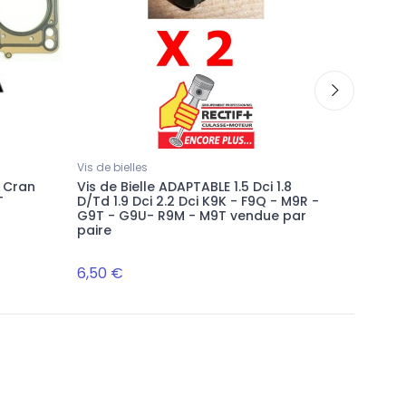
Vis de bielles
Pochettes
1 Cran
Vis de Bielle ADAPTABLE 1.5 Dci 1.8
KIT PATE
T
D/Td 1.9 Dci 2.2 Dci K9K - F9Q - M9R -
ELRING N
G9T - G9U- R9M - M9T vendue par
paire
SUR COM
command
6,50 €