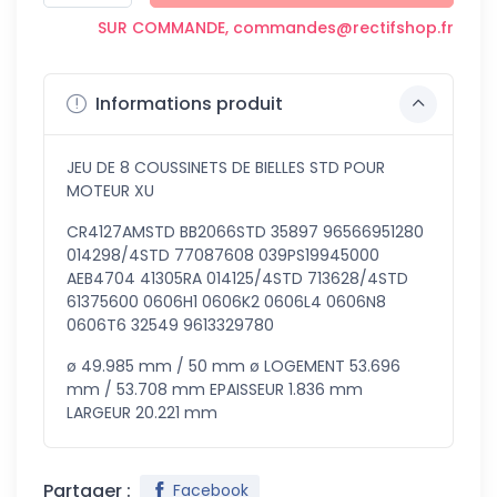
SUR COMMANDE, commandes@rectifshop.fr
Informations produit
JEU DE 8 COUSSINETS DE BIELLES STD POUR
MOTEUR XU
CR4127AMSTD BB2066STD 35897 96566951280
014298/4STD 77087608 039PS19945000
AEB4704 41305RA 014125/4STD 713628/4STD
61375600 0606H1 0606K2 0606L4 0606N8
0606T6 32549 9613329780
ø 49.985 mm / 50 mm ø LOGEMENT 53.696
mm / 53.708 mm EPAISSEUR 1.836 mm
LARGEUR 20.221 mm
Partager :
Facebook