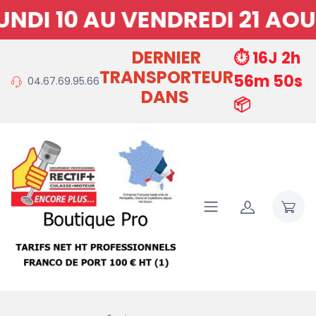
I 10 AU VENDREDI 21 AOUT
DERNIER
⏱️ 16J 2h
TRANSPORTEUR
56m 50s
04.67.69.95.66
DANS
📦