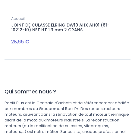
Accueil
Joint
 de
JOINT DE CULASSE ELRING DW10 AHX AH01 (61-
JEU 
10212-10) NET HT 1.3 mm 2 CRANS
EB2
28,65 €
25,0
Qui sommes nous ?
Rectif Plus est la Centrale d'achats et de référencement dédiée
aux membres du Groupement Rectif+. Des reconstructeurs
moteurs, œuvrant dans la rénovation de tout moteur thermique
allant de la moto aux moteurs industriels. La reconstruction
moteurs (ou la rectification de culasses, vilebrequins,
moteurs,...) est notre métier. Sur ce site, chaque professionnel