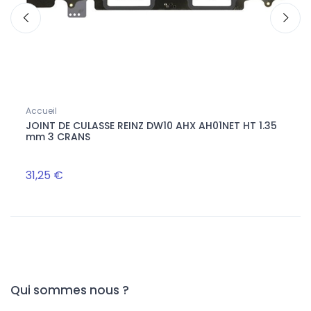
Accueil
ETANC
JOINT DE CULASSE REINZ DW10 AHX AH01NET HT 1.35
LOCT
mm 3 CRANS
NET 
31,25 €
22,4
Qui sommes nous ?