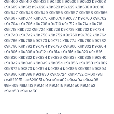
K9K400 K9K410 K9K422 K9K430 K9K500 K9K502 K9K608
K9K609 K9K612 K9K626 K9K628 K9K629 K9K636 K9K646
K9K647 K9K648 K9K649 K9K656 K9K657 K9K658 K9K666
K9K667 K9K674 K9K675 K9K676 K9K677 K9K700 K9K702
K9K704 K9K706 K9K708 K9K710 K9K712 K9K714 K9K716
K9K718 K9K722 K9K724 K9K728 K9K729 K9K732 K9K734
K9K740 K9K742 K9K750 K9K752 K9K760 K9K762 K9K764
K9K766 K9K768 K9K770 K9K772 K9K774 K9K780 K9K782
K9K790 K9K792 K9K794 K9K796 K9K800 K9K802 K9K804
K9K806 K9K808 K9K812 K9K814 K9K816 K9K820 K9K826
K9K830 K9K832 K9K834 K9K836 K9K837 K9K838 K9K840
K9K842 K9K846 K9K849 K9K854 K9K856 K9K858 K9K862
K9K872 K9K873 K9K874 K9K884 K9K886 K9K892 K9K894
K9K896 K9K898 K9KF830 K9KG724 K9KP732 OM607951
OM622951 OM626951 R9M R9M402 R9M404 R9M408
R9M409 R9M413 R9M414 R9M415 R9M450 R9M452
R9M453 R9MD450