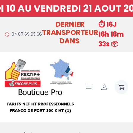
0 AU VENDREDI 21 AOUT 20
DERNIER
⏱️ 16J
TRANSPORTEUR
16h 18m
04.67.69.95.66
DANS
33s 📦