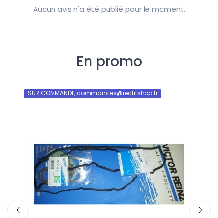
Aucun avis n'a été publié pour le moment.
En promo
SUR COMMANDE, commandes@rectifshop.fr
SU