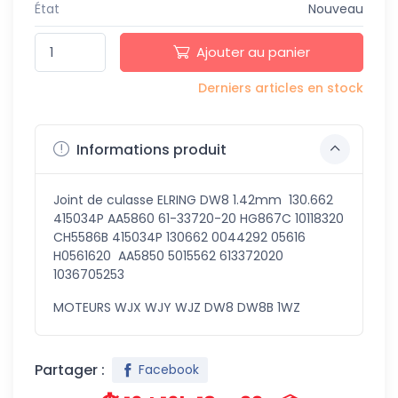
État
Nouveau
Ajouter au panier
Derniers articles en stock
Informations produit
Joint de culasse ELRING DW8 1.42mm 130.662
415034P AA5860 61-33720-20 HG867C 10118320
CH5586B 415034P 130662 0044292 05616
H0561620 AA5850 5015562 613372020
1036705253
MOTEURS WJX WJY WJZ DW8 DW8B 1WZ
Partager :
Facebook