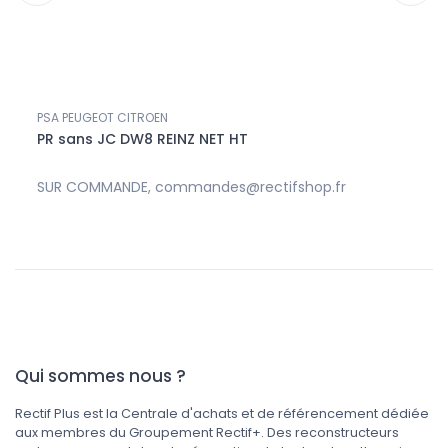
PSA PEUGEOT CITROEN
POUSS
-
PR sans JC DW8 REINZ NET HT
POUS
2.92
SUR COMMANDE, commandes@rectifshop.fr
SUR 
Qui sommes nous ?
Rectif Plus est la Centrale d'achats et de référencement dédiée
aux membres du Groupement Rectif+. Des reconstructeurs