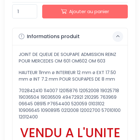
Ajouter au panier
Informations produit
JOINT DE QUEUE DE SOUPAPE ADMISSION REINZ
POUR MERCEDES OM 601 OM602 OM 603
HAUTEUR 11mm ø INTERIEUR 12 mm ø EXT 17.50
mm ø INT 7.2 mm POUR SOUPAPES DE 8 mm
702842410 114007 12015876 12052008 19025718
19036504 19036509 49472921 210295 763969
06645 08915 P7654400 520059 0103102
10906645 10908915 0212008 12002700 57010100
12012400
VENDU A L'UNITE