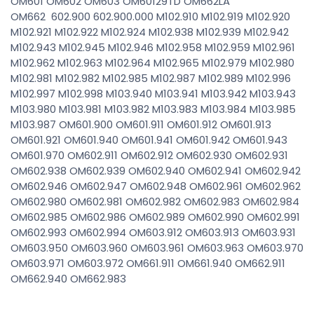
OM601 OM602 OM603 OM60129TD OM662LA
OM662 602.900 602.900.000 M102.910 M102.919 M102.920
M102.921 M102.922 M102.924 M102.938 M102.939 M102.942
M102.943 M102.945 M102.946 M102.958 M102.959 M102.961
M102.962 M102.963 M102.964 M102.965 M102.979 M102.980
M102.981 M102.982 M102.985 M102.987 M102.989 M102.996
M102.997 M102.998 M103.940 M103.941 M103.942 M103.943
M103.980 M103.981 M103.982 M103.983 M103.984 M103.985
M103.987 OM601.900 OM601.911 OM601.912 OM601.913
OM601.921 OM601.940 OM601.941 OM601.942 OM601.943
OM601.970 OM602.911 OM602.912 OM602.930 OM602.931
OM602.938 OM602.939 OM602.940 OM602.941 OM602.942
OM602.946 OM602.947 OM602.948 OM602.961 OM602.962
OM602.980 OM602.981 OM602.982 OM602.983 OM602.984
OM602.985 OM602.986 OM602.989 OM602.990 OM602.991
OM602.993 OM602.994 OM603.912 OM603.913 OM603.931
OM603.950 OM603.960 OM603.961 OM603.963 OM603.970
OM603.971 OM603.972 OM661.911 OM661.940 OM662.911
OM662.940 OM662.983