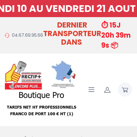
 10 AU VENDREDI 21 AOUT 
DERNIER
⏱️ 15J
TRANSPORTEUR
20h 39m
04.67.69.95.66
DANS
8s 📦