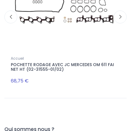
Accueil
Poche
POCHETTE RODAGE AVEC JC MERCEDES OM 611 FAI
JOIN
NET HT (02-31555-01/02)
aprè
68,75 €
30,0
Qui sommes nous ?