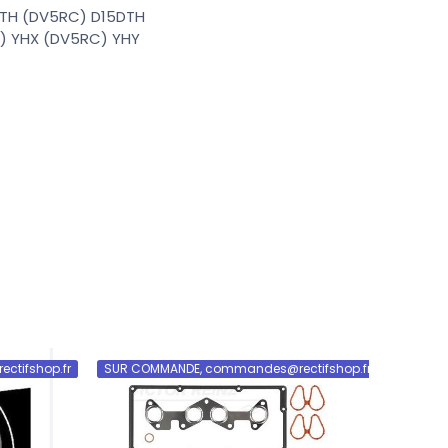
TH (DV5RC) D15DTH
) YHX (DV5RC) YHY
tifshop.fr
SUR COMMANDE, commandes@rectifshop.fr
SUR CO