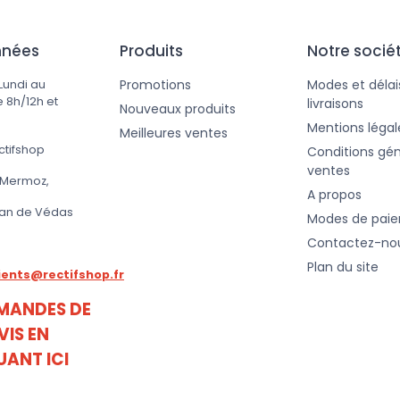
nnées
Produits
Notre socié
Promotions
Modes et délai
Lundi au
 8h/12h et
livraisons
Nouveaux produits
Mentions légal
Meilleures ventes
ctifshop
Conditions gén
ventes
 Mermoz,
A propos
ean de Védas
Modes de pai
Contactez-no
Plan du site
lients@rectifshop.fr
MANDES DE
VIS EN
UANT ICI