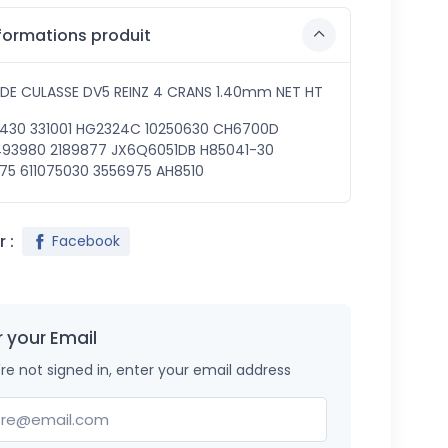
formations produit
 DE CULASSE DV5 REINZ 4 CRANS 1.40mm NET HT
5430 331001 HG2324C 10250630 CH6700D
93980 2189877 JX6Q6051DB H85041-30
75 611075030 3556975 AH8510
 :
Facebook
r your Email
're not signed in, enter your email address