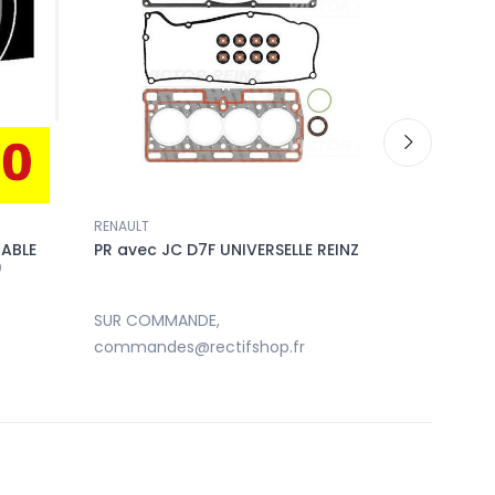
RENAULT
Accueil
TABLE
PR avec JC D7F UNIVERSELLE REINZ
JOINT D
)
AH01 (61
CRANS
SUR COMMANDE,
SUR COM
commandes@rectifshop.fr
command