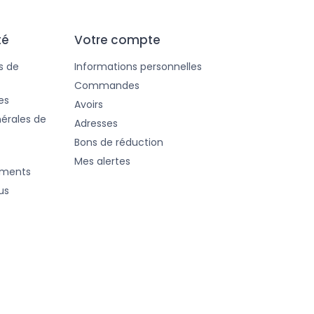
té
Votre compte
s de
Informations personnelles
Commandes
es
Avoirs
érales de
Adresses
Bons de réduction
Mes alertes
ements
us