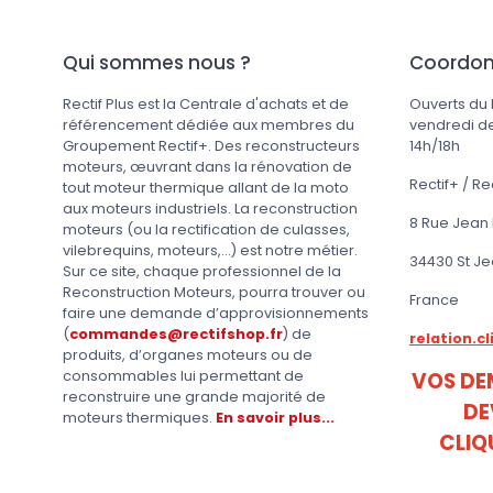
Qui sommes nous ?
Coordo
Rectif Plus est la Centrale d'achats et de
Ouverts du 
référencement dédiée aux membres du
vendredi de
Groupement Rectif+. Des reconstructeurs
14h/18h
moteurs, œuvrant dans la rénovation de
Rectif+ / Re
tout moteur thermique allant de la moto
aux moteurs industriels. La reconstruction
8 Rue Jean
moteurs (ou la rectification de culasses,
vilebrequins, moteurs,...) est notre métier.
34430 St J
Sur ce site, chaque professionnel de la
Reconstruction Moteurs, pourra trouver ou
France
faire une demande d’approvisionnements
(
commandes@rectifshop.fr
) de
relation.c
produits, d’organes moteurs ou de
consommables lui permettant de
VOS DE
reconstruire une grande majorité de
DE
moteurs thermiques.
En savoir plus...
CLIQ