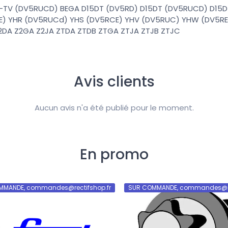
TV (DV5RUCD) BEGA D15DT (DV5RD) D15DT (DV5RUCD) D15D
E) YHR (DV5RUCd) YHS (DV5RCE) YHV (DV5RUC) YHW (DV5RE
2DA Z2GA Z2JA ZTDA ZTDB ZTGA ZTJA ZTJB ZTJC
Avis clients
Aucun avis n'a été publié pour le moment.
En promo
MMANDE, commandes@rectifshop.fr
SUR COMMANDE, commandes@rec