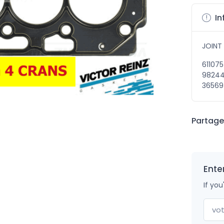
In
JOINT
61107
98244
36569
Partager
Ente
If you