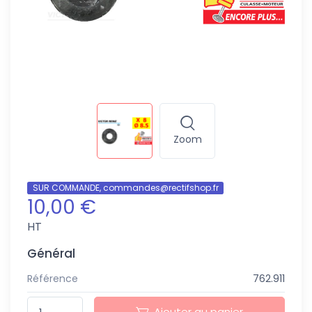
Zoom
SUR COMMANDE, commandes@rectifshop.fr
10,00 €
HT
Général
Référence
762.911
Ajouter au panier