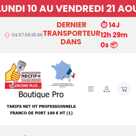
DI 10 AU VENDREDI 21 AOU
DERNIER
⏱️ 14J
TRANSPORTEUR
12h 29m
04.67.69.95.66
DANS
0s 📦